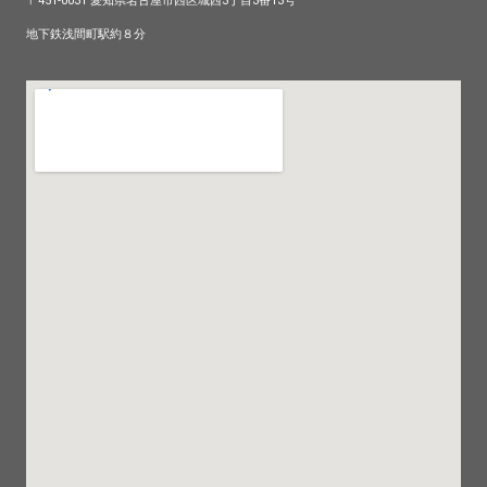
〒451-0031 愛知県名古屋市西区城西3丁目3番13号
地下鉄浅間町駅約８分