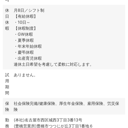
休
月8日／シフト制
日
【有給休暇】
休
・10日～
暇
【休暇制度】
・GW休暇
・夏季休暇
・年末年始休暇
・慶弔休暇
・出産育児休暇
連休土日希望を考慮して柔軟に対応します。
試
ありません。
用
期
間
保
社会保険完備/健康保険、厚生年金保険、雇用保険、労災保
険
険
勤
(本社)名古屋市西区城西3丁目3番13号
務
(豊橋営業所)豊橋市つつじが丘3丁目1番地６