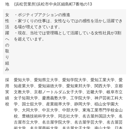
地
(浜松営業所)浜松市中央区細島町7番地の13
女
・ポジティブアクションの推進
性
・家づくりの仕事は、女性ならではの感性を活かし活躍でき
活
る場が増えてきています。
躍
・現在、当社では管理職として活躍している女性社員が3割
へ
を超えています。
の
取
り
組
み
採
愛知大学、愛知県立大学、愛知学院大学、愛知工業大学、愛
用
知産業大学、愛知淑徳大学、愛知東邦大学、関西大学、京都
実
文教大学、京都ノートルダム女子大学、近畿大学、岐阜市立
績
女子短期大学、慶應義塾大学、工学院大学、神戸芸術工科大
校
学、国士舘大学、産業能率大学、静岡大学、椙山女学園大
学、大同大学、中京大学、中部大学、東海工業専門学校金山
校、豊橋技術科学大学、同志社大学、名古屋外国語大学、名
古屋市立大学、名古屋学院大学、名古屋学芸大学、名古屋芸
術大学、名古屋商科大学、名古屋女子大学、南山大学、日本